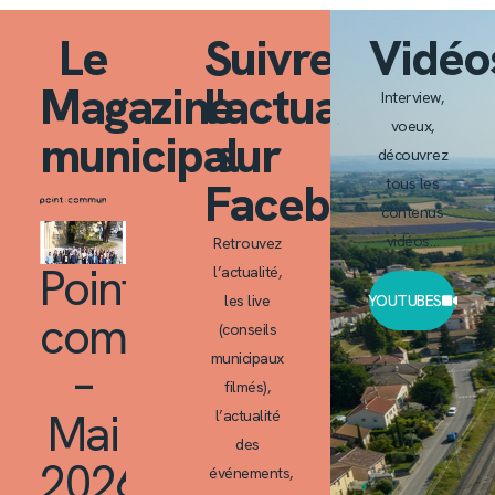
Le
Suivre
Vidéo
Magazine
l'actualité
Interview,
voeux,
municipal
sur
découvrez
Facebook
tous les
contenus
vidéos…
Retrouvez
Point
l’actualité,
les live
YOUTUBES
commun
(conseils
municipaux
–
filmés),
Mai
l’actualité
des
2026
événements,