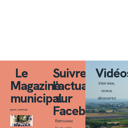
Le
Suivre
Vidéo
Magazine
l'actualité
Interview,
voeux,
municipal
sur
découvrez
Facebook
tous les
contenus
vidéos…
Retrouvez