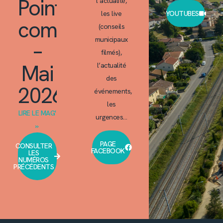
Point
l’actualité,
les live
YOUTUBES
commun
(conseils
municipaux
–
filmés),
Mai
l’actualité
des
2026
événements,
les
LIRE LE MAG'
urgences…
»
PAGE
CONSULTER
FACEBOOK
LES
NUMÉROS
PRÉCÉDENTS