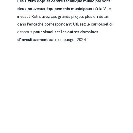
Les futurs dojo et centre technique municipal sont
deux nouveaux équipements municipaux
où la Ville
investit. Retrouvez ces grands projets plus en détail
dans l'encadré correspondant. Utilisez le carrousel ci-
dessous
pour visualiser les autres domaines
d'investissement
pour ce budget 2024 :
ion
t
vice