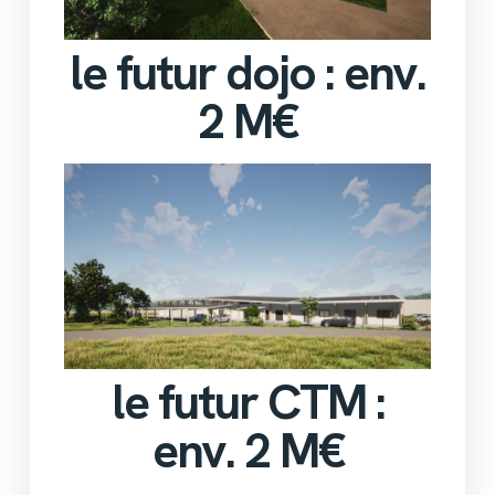
le futur dojo : env.
2 M€
le futur CTM :
env. 2 M€