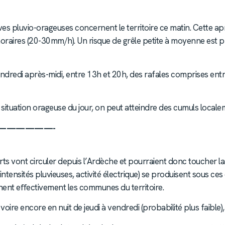
ves pluvio-orageuses concernent le territoire ce matin. Cette apr
horaires (20-30mm/h). Un risque de grêle petite à moyenne est p
endredi après-midi, entre 13h et 20h, des rafales comprises en
a situation orageuse du jour, on peut atteindre des cumuls local
——————-
orts vont circuler depuis l’Ardèche et pourraient donc toucher la
tensités pluvieuses, activité électrique) se produisent sous ces 
 touchent eﬀectivement les communes du territoire.
voire encore en nuit de jeudi à vendredi (probabilité plus faible