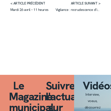
< ARTICLE PRÉCÉDENT
ARTICLE SUIVANT >
Mardi 26 avril – 11 heures
Vigilance : recrudescence d’intrusion chez les personnes âgées
Le
Suivre
Vidéo
Magazine
l'actualité
Interview,
voeux,
municipal
sur
découvrez