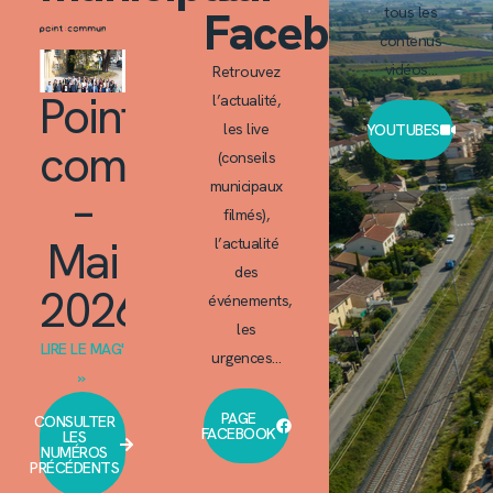
Facebook
tous les
contenus
vidéos…
Retrouvez
Point
l’actualité,
les live
YOUTUBES
commun
(conseils
municipaux
–
filmés),
Mai
l’actualité
des
2026
événements,
les
LIRE LE MAG'
urgences…
»
PAGE
CONSULTER
FACEBOOK
LES
NUMÉROS
PRÉCÉDENTS