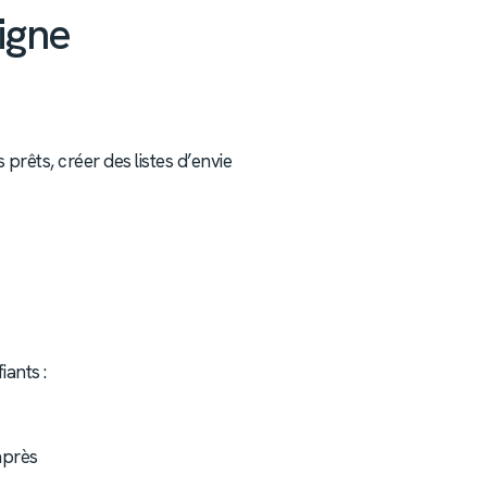
igne
prêts, créer des listes d’envie
ants :
après