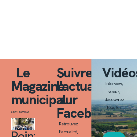
Le
Suivre
Vidéo
Magazine
l'actualité
Interview,
voeux,
municipal
sur
découvrez
Facebook
tous les
contenus
vidéos…
Retrouvez
Point
l’actualité,