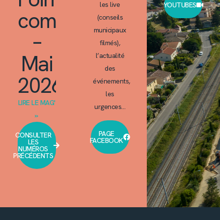
les live
YOUTUBES
commun
(conseils
municipaux
–
filmés),
Mai
l’actualité
des
2026
événements,
les
LIRE LE MAG'
urgences…
»
PAGE
CONSULTER
FACEBOOK
LES
NUMÉROS
PRÉCÉDENTS