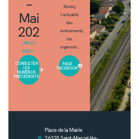
–
filmés),
Mai
l’actualité
des
2026
événements,
les
LIRE LE
urgences…
MAG' »
CONSULTER
PAGE
LES
FACEBOOK
NUMÉROS
PRÉCÉDENTS
Place de la Mairie
26320 Saint-Marcel-lès-