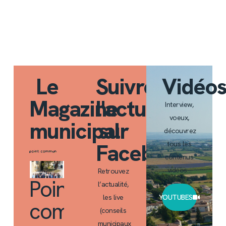
Le
Suivre
Vidéo
Magazine
l'actualité
Interview,
voeux,
municipal
sur
découvrez
Facebook
tous les
contenus
vidéos…
Retrouvez
Point
l’actualité,
les live
YOUTUBES
commun
(conseils
municipaux