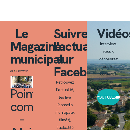
Le
Suivre
Vidéo
Magazine
l'actualité
Interview,
voeux,
municipal
sur
découvrez
Facebook
tous les
contenus
vidéos…
Retrouvez
Point
l’actualité,
les live
YOUTUBES
commun
(conseils
municipaux
–
filmés),
l’actualité