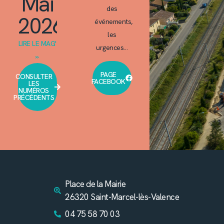
Mai
des
2026
événements,
les
LIRE LE MAG'
urgences…
»
PAGE
CONSULTER
FACEBOOK
LES
NUMÉROS
PRÉCÉDENTS
Place de la Mairie
26320 Saint-Marcel-lès-Valence
04 75 58 70 03