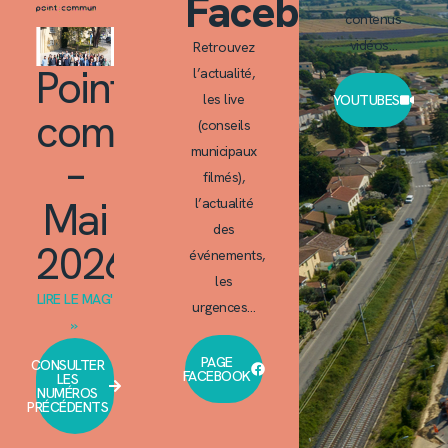
Facebook
contenus
vidéos…
Retrouvez
Point
l’actualité,
les live
YOUTUBES
commun
(conseils
municipaux
–
filmés),
Mai
l’actualité
des
2026
événements,
les
LIRE LE MAG'
urgences…
»
PAGE
CONSULTER
FACEBOOK
LES
NUMÉROS
PRÉCÉDENTS