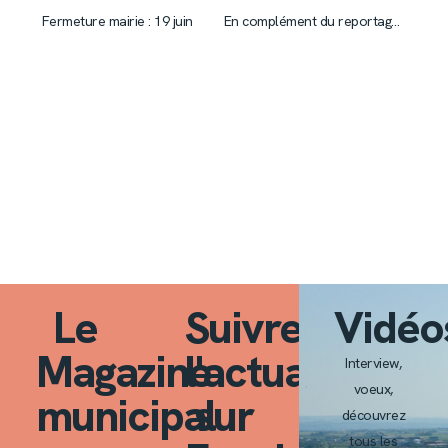
Fermeture mairie : 19 juin
En complément du reportage du CMJ
Le
Suivre
Vidéo
Magazine
l'actualité
Interview,
voeux,
municipal
sur
découvrez
tous les