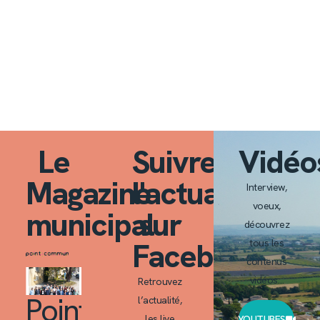
Le
Suivre
Vidéo
Magazine
l'actualité
Interview,
voeux,
municipal
sur
découvrez
Facebook
tous les
contenus
vidéos…
Retrouvez
Point
l’actualité,
les live
YOUTUBES