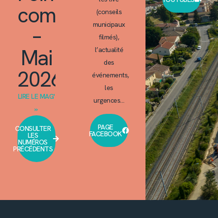
commun
(conseils
municipaux
–
filmés),
Mai
l’actualité
des
2026
événements,
les
LIRE LE MAG'
urgences…
»
PAGE
CONSULTER
FACEBOOK
LES
NUMÉROS
PRÉCÉDENTS