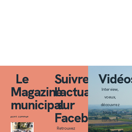
Le
Suivre
Vidéo
Magazine
l'actualité
Interview,
voeux,
municipal
sur
découvrez
Facebook
tous les
contenus
vidéos…
Retrouvez