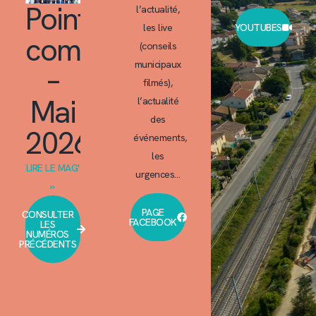
Point
l’actualité,
les live
YOUTUBES
commun
(conseils
municipaux
–
filmés),
Mai
l’actualité
des
2026
événements,
les
LIRE LE MAG'
urgences…
»
PAGE
CONSULTER
FACEBOOK
LES
NUMÉROS
PRÉCÉDENTS