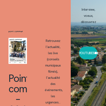
Interview,
voeux,
découvrez
tous les
contenus
vidéos…
Retrouvez
l’actualité,
les live
YOUTUBES
(conseils
municipaux
filmés),
Point
l’actualité
des
commun
événements,
–
les
urgences…