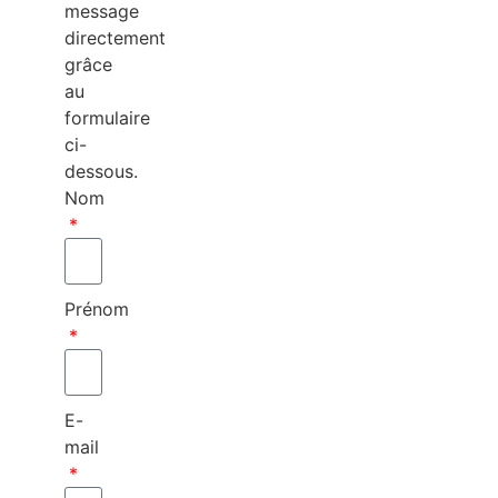
message
directement
grâce
au
formulaire
ci-
dessous.
Nom
Prénom
E-
mail