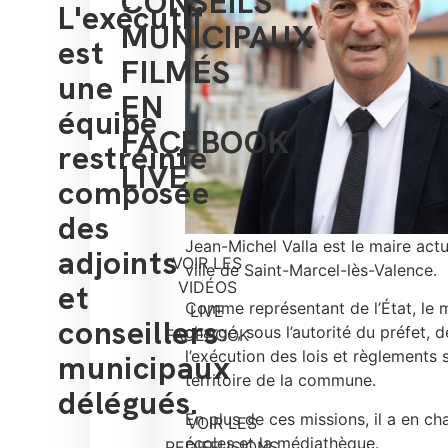
CONSEILS
L'exécutif
MUNICIPAUX
est
FILMÉS
une
EN
équipe
FACEBOOK
restreinte
LIVE
composée
des
Jean-Michel Valla est le maire actu
adjoints
VOIR LES
ville de Saint-Marcel-lès-Valence.
et
VIDÉOS
Comme représentant de l’État, le m
LIVE
conseillers
chargé, sous l’autorité du préfet, d
FACEBOOK
l’exécution des lois et règlements s
municipaux
territoire de la commune.
délégués.
En plus de ces missions, il a en ch
VOIR LES
écoles et la médiathèque.
REDIFFUSIONS