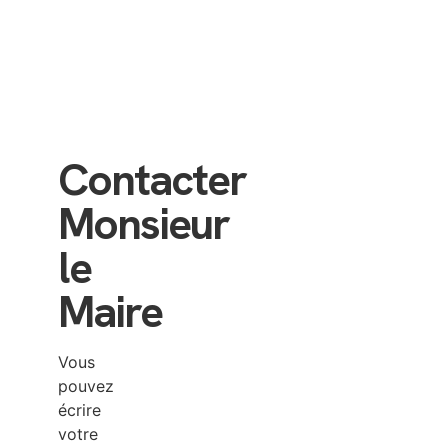
VOIR LES
PROCÈS-
VERBAUX
Contacter
Monsieur
le
Maire
Vous
pouvez
écrire
votre