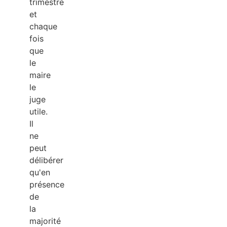
trimestre
et
chaque
fois
que
le
maire
le
juge
utile.
Il
ne
peut
délibérer
qu'en
présence
de
la
majorité