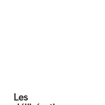
Decerle
Luc
Charpentier
Marlène
Pouge
Dominique
Lafaurie
Sylvie
Feroussier
Les