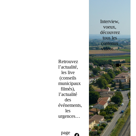
Interview,
voeux,
découvrez
tous les
contenus
vidéos…
Retrouvez
youtubes
l’actualité,
les live
(conseils
municipaux
filmés),
l’actualité
des
événements,
les
urgences…
page