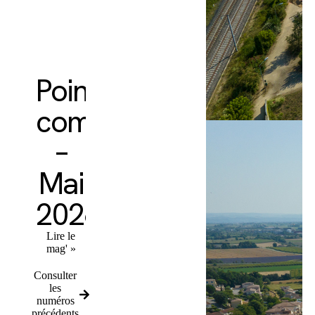
Point
commun
–
Mai
2026
Lire le
mag' »
Consulter
les
numéros
précédents