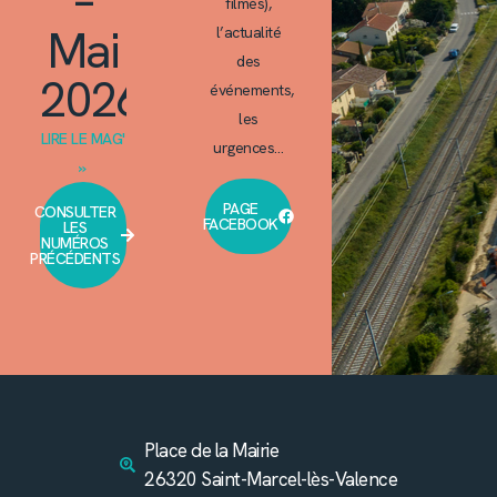
–
filmés),
Mai
l’actualité
des
2026
événements,
les
LIRE LE MAG'
urgences…
»
PAGE
CONSULTER
FACEBOOK
LES
NUMÉROS
PRÉCÉDENTS
Place de la Mairie
26320 Saint-Marcel-lès-Valence