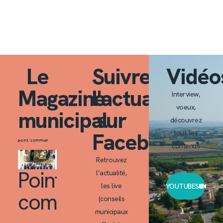
Le
Suivre
Vidéo
Magazine
l'actualité
Interview,
voeux,
municipal
sur
découvrez
Facebook
tous les
contenus
vidéos…
Retrouvez
Point
l’actualité,
les live
YOUTUBES
commun
(conseils
municipaux