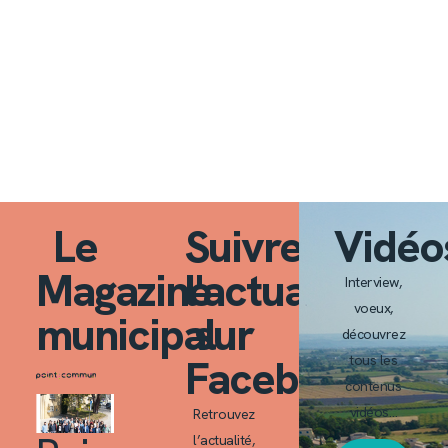
Le
Suivre
Vidéo
Magazine
l'actualité
Interview,
voeux,
municipal
sur
découvrez
Facebook
tous les
contenus
vidéos…
Retrouvez
l’actualité,