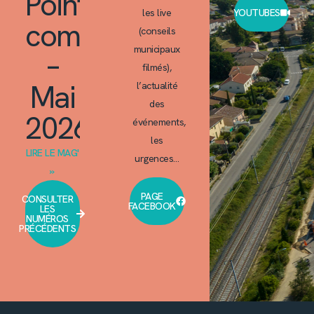
Point
les live
YOUTUBES
commun
(conseils
municipaux
–
filmés),
Mai
l’actualité
des
2026
événements,
les
LIRE LE MAG'
urgences…
»
PAGE
CONSULTER
FACEBOOK
LES
NUMÉROS
PRÉCÉDENTS