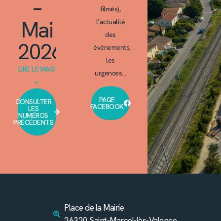
–
filmés),
Mai
l’actualité
des
2026
événements,
les
LIRE LE MAG'
urgences…
»
PAGE
CONSULTER
FACEBOOK
LES
NUMÉROS
PRÉCÉDENTS
Place de la Mairie
26320 Saint-Marcel-lès-Valence