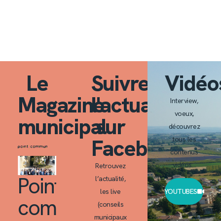
Le
Suivre
Vidéo
Magazine
l'actualité
Interview,
voeux,
municipal
sur
découvrez
Facebook
tous les
contenus
vidéos…
Retrouvez
Point
l’actualité,
les live
YOUTUBES
commun
(conseils
municipaux