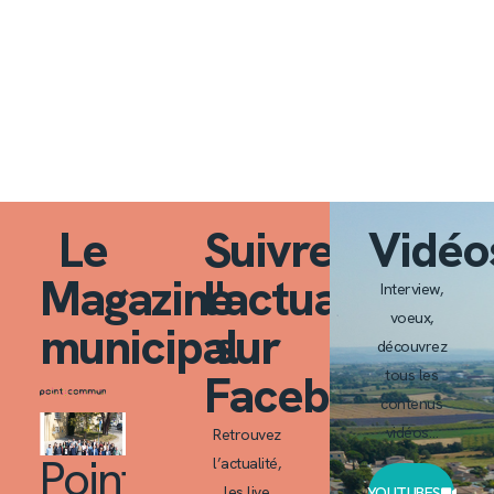
Le
Suivre
Vidéo
Magazine
l'actualité
Interview,
voeux,
municipal
sur
découvrez
Facebook
tous les
contenus
vidéos…
Retrouvez
Point
l’actualité,
les live
YOUTUBES