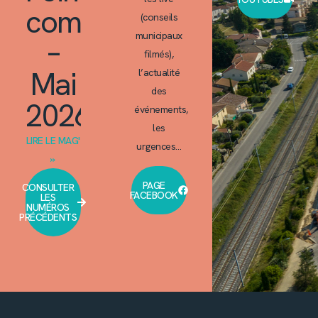
commun
(conseils
municipaux
–
filmés),
Mai
l’actualité
des
2026
événements,
les
LIRE LE MAG'
urgences…
»
PAGE
CONSULTER
FACEBOOK
LES
NUMÉROS
PRÉCÉDENTS