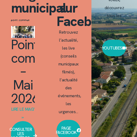
municipal
sur
découvrez
Facebook
tous les
contenus
vidéos…
Retrouvez
Point
l’actualité,
les live
YOUTUBES
commun
(conseils
municipaux
–
filmés),
Mai
l’actualité
des
2026
événements,
les
LIRE LE MAG'
urgences…
»
PAGE
CONSULTER
FACEBOOK
LES