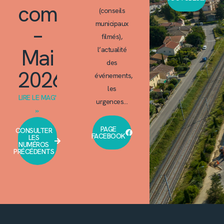
commun
(conseils
municipaux
–
filmés),
Mai
l’actualité
des
2026
événements,
les
LIRE LE MAG'
urgences…
»
PAGE
CONSULTER
FACEBOOK
LES
NUMÉROS
PRÉCÉDENTS