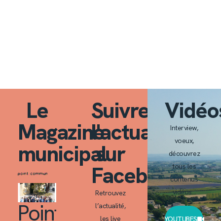
Le
Suivre
Vidéo
Magazine
l'actualité
Interview,
voeux,
municipal
sur
découvrez
Facebook
tous les
contenus
vidéos…
Retrouvez
Point
l’actualité,
les live
YOUTUBES