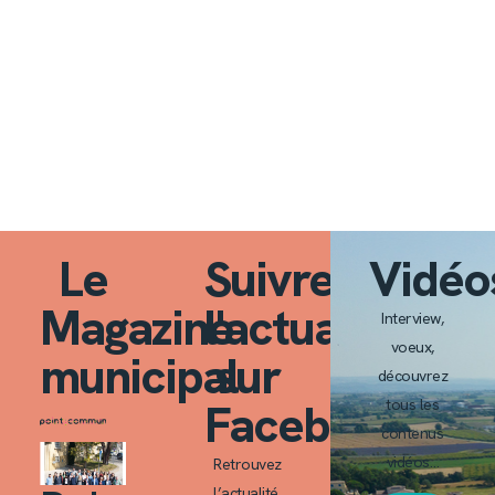
Le
Suivre
Vidéo
Magazine
l'actualité
Interview,
voeux,
municipal
sur
découvrez
Facebook
tous les
contenus
vidéos…
Retrouvez
l’actualité,